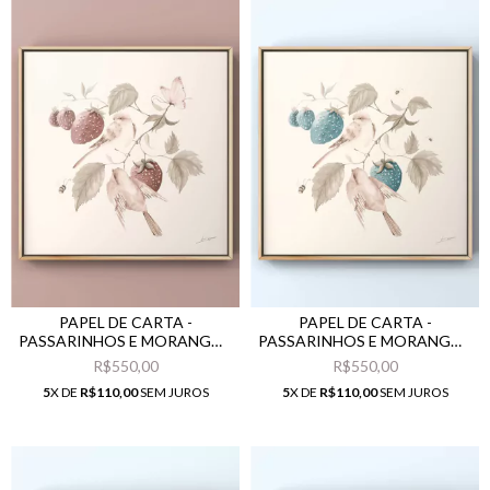
PAPEL DE CARTA -
PAPEL DE CARTA -
PASSARINHOS E MORANGOS
PASSARINHOS E MORANGOS
VERMELHOS
AZUIS
R$550,00
R$550,00
5
X DE
R$110,00
SEM JUROS
5
X DE
R$110,00
SEM JUROS