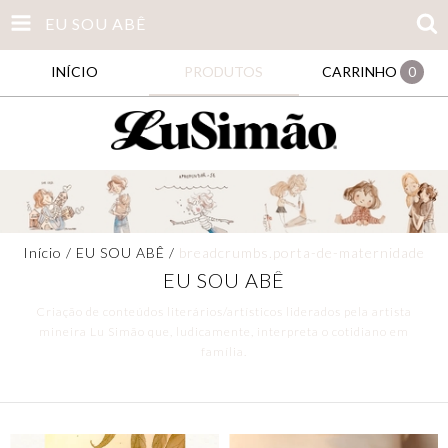
EU SOU ABÊ
INÍCIO
PRODUTOS
CARRINHO
0
Início
/
EU SOU ABÊ
/
breadcrumbs.porta-de-maternidade
EU SOU ABÊ
Criação de conteúdos literários/artísticos liderados pela artista
mineira Lu Simão que, ludicamente, interpreta o cotidiano em
família.