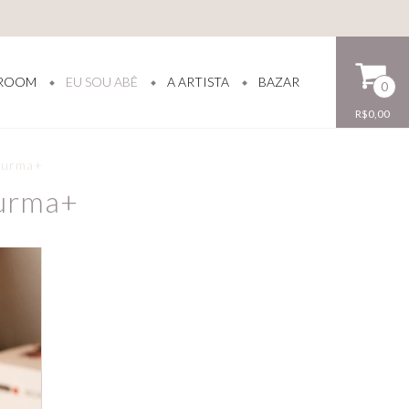
ROOM
EU SOU ABÊ
A ARTISTA
BAZAR
0
R$0,00
 Durma+
Durma+