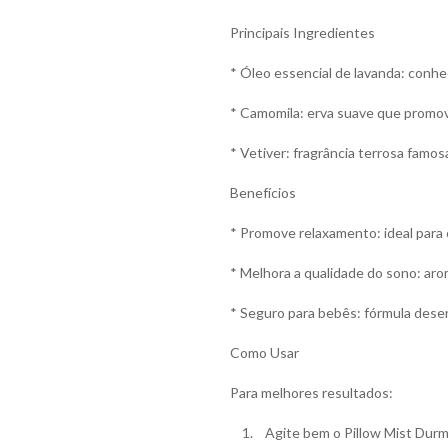
Principais Ingredientes
* Óleo essencial de lavanda: conhe
* Camomila: erva suave que promov
* Vetiver: fragrância terrosa famos
Benefícios
* Promove relaxamento: ideal para c
* Melhora a qualidade do sono: aro
* Seguro para bebês: fórmula desen
Como Usar
Para melhores resultados:
1. Agite bem o Pillow Mist Durma