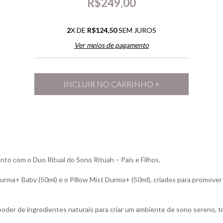
R$249,00
2
X DE
R$124,50
SEM JUROS
Ver meios de pagamento
to com o Duo Ritual do Sono Rituah – Pais e Filhos.
Durma+ Baby (50ml) e o Pillow Mist Durma+ (50ml), criados para promover 
 poder de ingredientes naturais para criar um ambiente de sono sereno, 