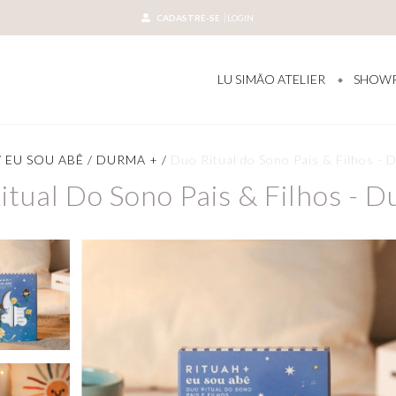
CADASTRE-SE
LOGIN
LU SIMÃO ATELIER
SHOW
/
EU SOU ABÊ
/
DURMA +
/
Duo Ritual do Sono Pais & Filhos -
itual Do Sono Pais & Filhos - 