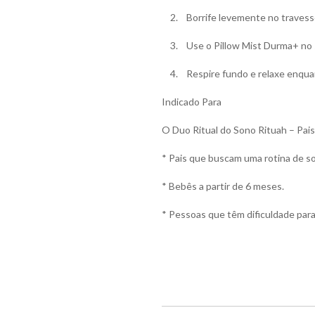
2. Borrife levemente no travessei
3. Use o Pillow Mist Durma+ no se
4. Respire fundo e relaxe enqua
Indicado Para
O Duo Ritual do Sono Rituah – Pais e
* Pais que buscam uma rotina de so
* Bebês a partir de 6 meses.
* Pessoas que têm dificuldade para